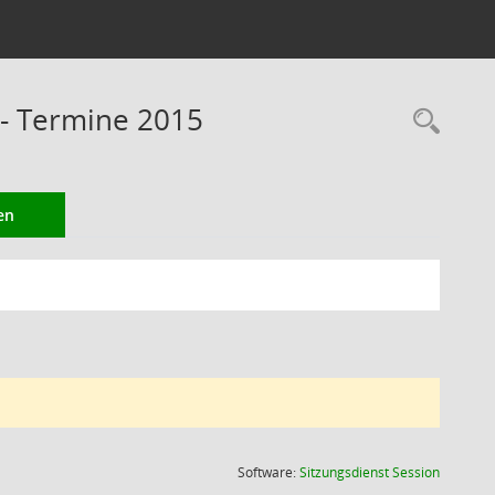
 - Termine 2015
Rec
en
(Wird in
Software:
Sitzungsdienst
Session