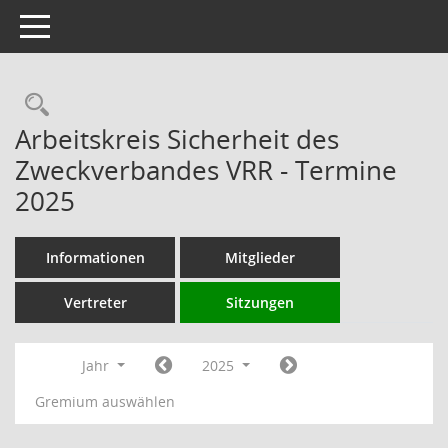
Toggle navigation
Rechercheauswahl
Arbeitskreis Sicherheit des
Zweckverbandes VRR - Termine
2025
Informationen
Mitglieder
Vertreter
Sitzungen
Jahr
2025
Gremium auswählen