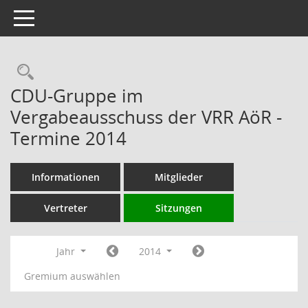
Toggle navigation
Rechercheauswahl
CDU-Gruppe im
Vergabeausschuss der VRR AöR -
Termine 2014
Informationen
Mitglieder
Vertreter
Sitzungen
Jahr
2014
Gremium auswählen