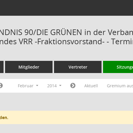
ÜNDNIS 90/DIE GRÜNEN in der Verba
des VRR -Fraktionsvorstand- - Term
Mitglieder
Vertreter
Sitzung
Februar
2014
Aktuell
Gremium au
den.