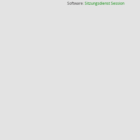
(Wird in
Software:
Sitzungsdienst
Session