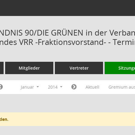
ÜNDNIS 90/DIE GRÜNEN in der Verba
des VRR -Fraktionsvorstand- - Term
Mitglieder
Vertreter
Sitzung
Januar
2014
Aktuell
Gremium au
den.