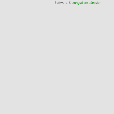
(Wird in
Software:
Sitzungsdienst
Session