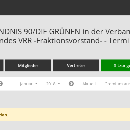
ÜNDNIS 90/DIE GRÜNEN in der Verba
des VRR -Fraktionsvorstand- - Term
Mitglieder
Vertreter
Sitzung
Januar
2018
Aktuell
Gremium au
den.