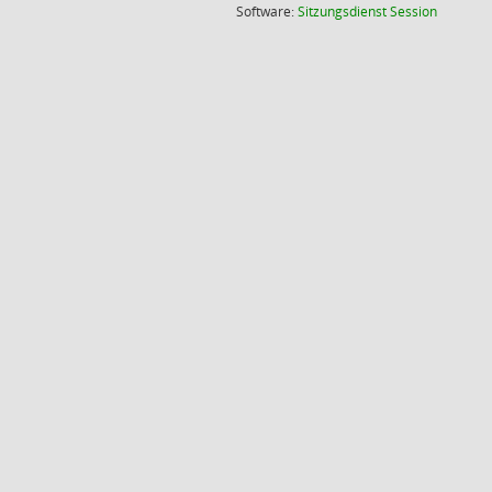
(Wird in
Software:
Sitzungsdienst
Session