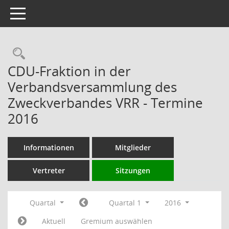
Toggle navigation
Rechercheauswahl
CDU-Fraktion in der
Verbandsversammlung des
Zweckverbandes VRR - Termine
2016
Informationen
Mitglieder
Vertreter
Sitzungen
Quartal
Quartal 1
2016
Aktuell
Gremium auswählen