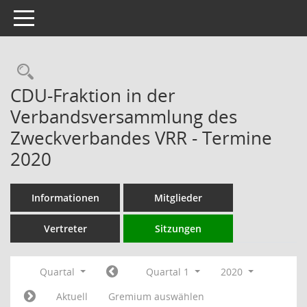
Toggle navigation
Rechercheauswahl
CDU-Fraktion in der
Verbandsversammlung des
Zweckverbandes VRR - Termine
2020
Informationen
Mitglieder
Vertreter
Sitzungen
Quartal
Quartal 1
2020
Aktuell
Gremium auswählen