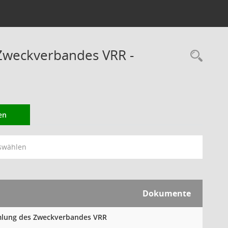
Zweckverbandes VRR -
Rec
en
swählen
Dokumente
mmlung des Zweckverbandes VRR