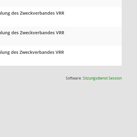
mmlung des Zweckverbandes VRR
mmlung des Zweckverbandes VRR
mlung des Zweckverbandes VRR
(Wird in
Software:
Sitzungsdienst
Session