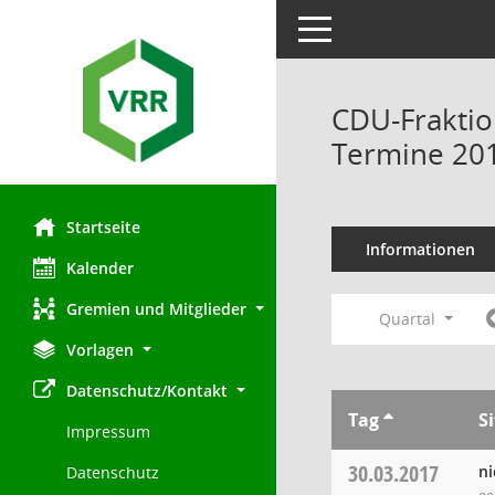
Toggle navigation
CDU-Fraktio
Termine 20
Startseite
Informationen
Kalender
Gremien und Mitglieder
Quartal
Vorlagen
Datenschutz/Kontakt
Tag
S
Impressum
30.03.2017
ni
Datenschutz