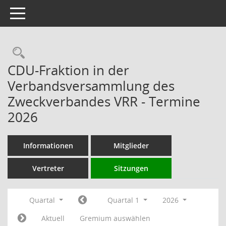
Toggle navigation
Rechercheauswahl
CDU-Fraktion in der
Verbandsversammlung des
Zweckverbandes VRR - Termine
2026
Informationen
Mitglieder
Vertreter
Sitzungen
Quartal
Quartal 1
2026
Aktuell
Gremium auswählen