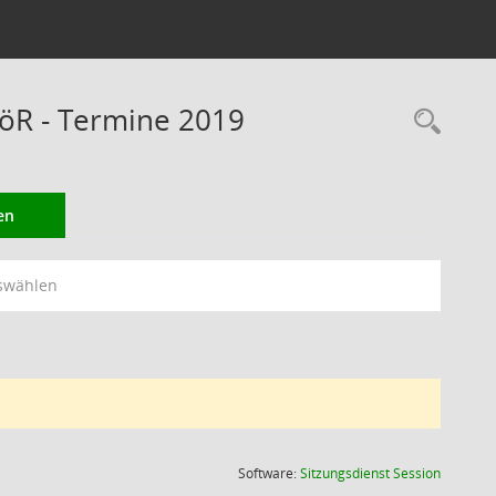
öR - Termine 2019
Rec
en
swählen
(Wird in
Software:
Sitzungsdienst
Session