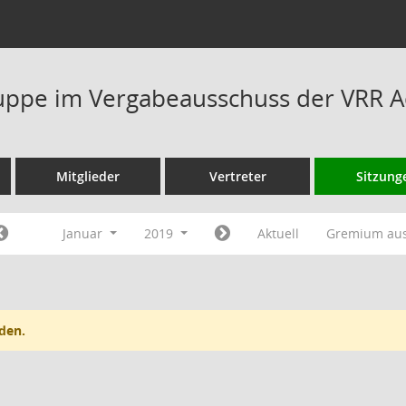
ppe im Vergabeausschuss der VRR A
Mitglieder
Vertreter
Sitzung
Januar
2019
Aktuell
Gremium au
den.