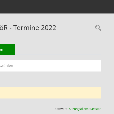
öR - Termine 2022
Rec
en
swählen
(Wird in
Software:
Sitzungsdienst
Session