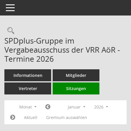
Toggle navigation
Rechercheauswahl
SPDplus-Gruppe im
Vergabeausschuss der VRR AöR -
Termine 2026
Informationen
Mitglieder
Vertreter
Sitzungen
Monat
Januar
2026
Aktuell
Gremium auswählen