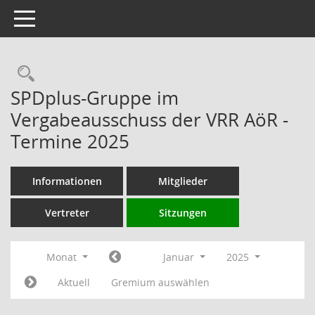
Toggle navigation
Rechercheauswahl
SPDplus-Gruppe im
Vergabeausschuss der VRR AöR -
Termine 2025
Informationen
Mitglieder
Vertreter
Sitzungen
Monat
Januar
2025
Aktuell
Gremium auswählen