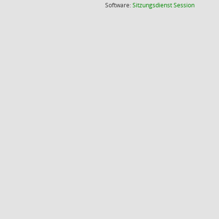
(Wird in
Software:
Sitzungsdienst
Session