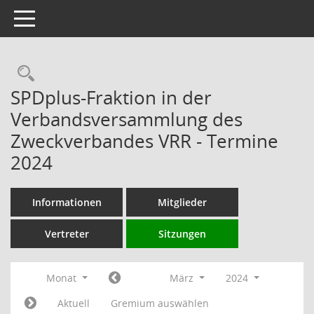
Toggle navigation
Rechercheauswahl
SPDplus-Fraktion in der
Verbandsversammlung des
Zweckverbandes VRR - Termine
2024
Informationen
Mitglieder
Vertreter
Sitzungen
Monat
März
2024
Aktuell
Gremium auswählen