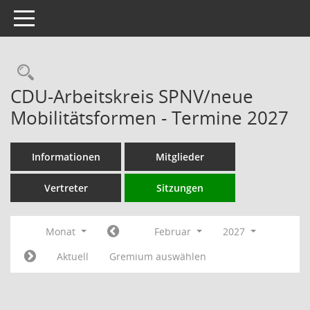
Toggle navigation
Rechercheauswahl
CDU-Arbeitskreis SPNV/neue
Mobilitätsformen - Termine 2027
Informationen
Mitglieder
Vertreter
Sitzungen
Monat
Februar
2027
Aktuell
Gremium auswählen