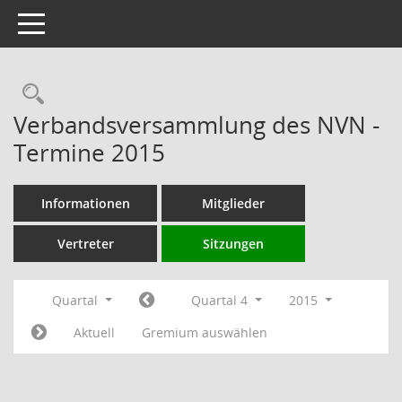
Toggle navigation
Rechercheauswahl
Verbandsversammlung des NVN -
Termine 2015
Informationen
Mitglieder
Vertreter
Sitzungen
Quartal
Quartal 4
2015
Aktuell
Gremium auswählen