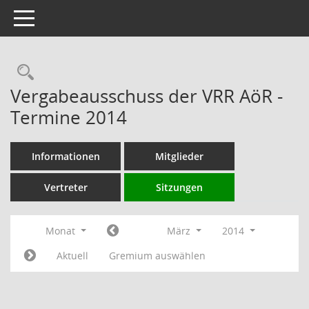
Toggle navigation
Rechercheauswahl
Vergabeausschuss der VRR AöR -
Termine 2014
Informationen
Mitglieder
Vertreter
Sitzungen
Monat
März
2014
Aktuell
Gremium auswählen