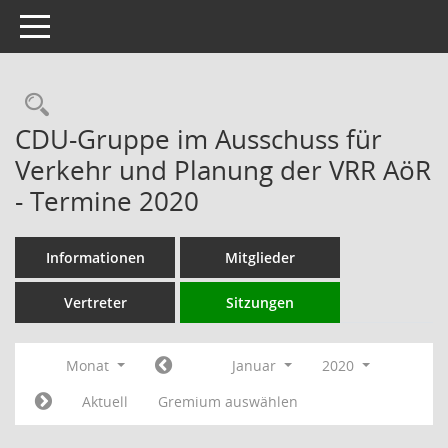
Toggle navigation
Rechercheauswahl
CDU-Gruppe im Ausschuss für
Verkehr und Planung der VRR AöR
- Termine 2020
Informationen
Mitglieder
Vertreter
Sitzungen
Monat
Januar
2020
Aktuell
Gremium auswählen