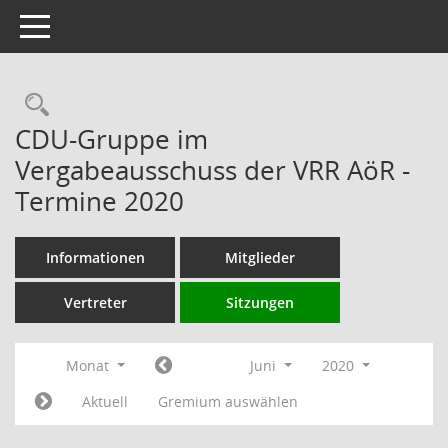
Toggle navigation
Rechercheauswahl
CDU-Gruppe im
Vergabeausschuss der VRR AöR -
Termine 2020
Informationen
Mitglieder
Vertreter
Sitzungen
Monat
Juni
2020
Aktuell
Gremium auswählen