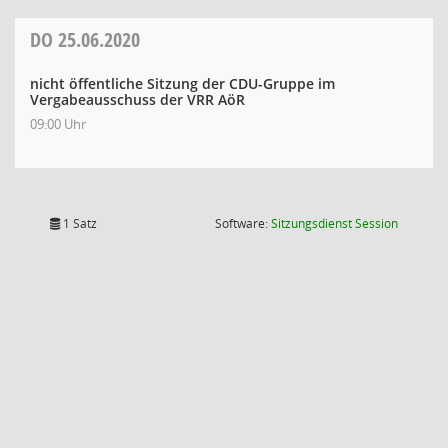
DO
25.06.2020
nicht öffentliche Sitzung der CDU-Gruppe im
Vergabeausschuss der VRR AöR
09:00 Uhr
(Wird in
1 Satz
Software:
Sitzungsdienst
Session