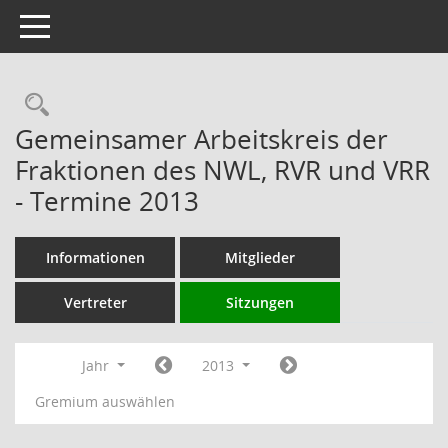
Toggle navigation
Rechercheauswahl
Gemeinsamer Arbeitskreis der
Fraktionen des NWL, RVR und VRR
- Termine 2013
Informationen
Mitglieder
Vertreter
Sitzungen
Jahr
2013
Gremium auswählen