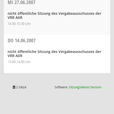
MI
27.06.2007
nicht öffentliche Sitzung des Vergabeausschusses der
VRR AöR
14:30-15:30 Uhr
DO
14.06.2007
nicht öffentliche Sitzung des Vergabeausschusses der
VRR AöR
13:00-14:00 Uhr
(Wird in
2 Sätze
Software:
Sitzungsdienst
Session