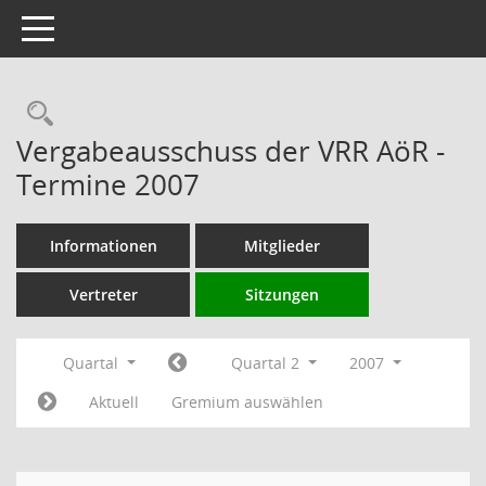
Toggle navigation
Rechercheauswahl
Vergabeausschuss der VRR AöR -
Termine 2007
Informationen
Mitglieder
Vertreter
Sitzungen
Quartal
Quartal 2
2007
Aktuell
Gremium auswählen