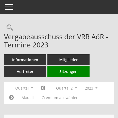
Toggle navigation
Rechercheauswahl
Vergabeausschuss der VRR AöR -
Termine 2023
Informationen
Mitglieder
Vertreter
Sitzungen
Quartal
Quartal 2
2023
Aktuell
Gremium auswählen