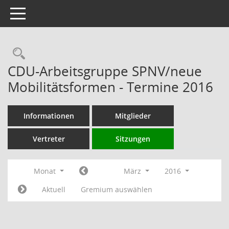
Toggle navigation
Rechercheauswahl
CDU-Arbeitsgruppe SPNV/neue
Mobilitätsformen - Termine 2016
Informationen
Mitglieder
Vertreter
Sitzungen
Monat
März
2016
Aktuell
Gremium auswählen