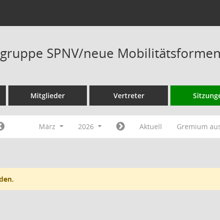
gruppe SPNV/neue Mobilitätsformen
Mitglieder
Vertreter
Sitzung
März
2026
Aktuell
Gremium au
den.