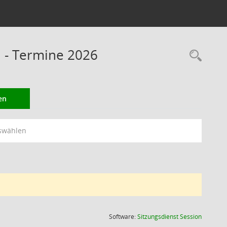
 - Termine 2026
Rec
en
swählen
(Wird in
Software:
Sitzungsdienst
Session