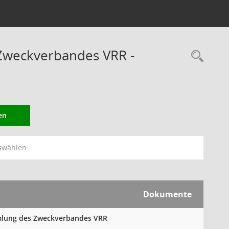
Zweckverbandes VRR -
Rec
en
swählen
Dokumente
mmlung des Zweckverbandes VRR