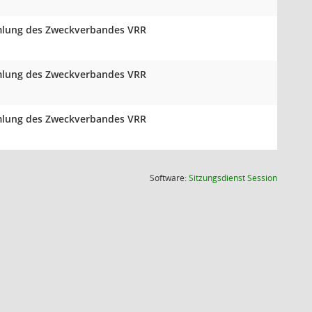
mmlung des Zweckverbandes VRR
mmlung des Zweckverbandes VRR
mmlung des Zweckverbandes VRR
(Wird in
Software:
Sitzungsdienst
Session