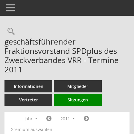
Toggle navigation
Rechercheauswahl
geschäftsführender
Fraktionsvorstand SPDplus des
Zweckverbandes VRR - Termine
2011
Informationen
Mitglieder
Vertreter
Sitzungen
Jahr
2011
Gremium auswählen