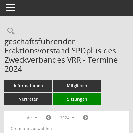
Toggle navigation
Rechercheauswahl
geschäftsführender
Fraktionsvorstand SPDplus des
Zweckverbandes VRR - Termine
2024
Informationen
Mitglieder
Vertreter
Sitzungen
Jahr
2024
Gremium auswählen