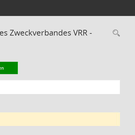
des Zweckverbandes VRR -
Rec
en