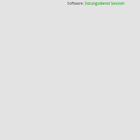
(Wird in
Software:
Sitzungsdienst
Session