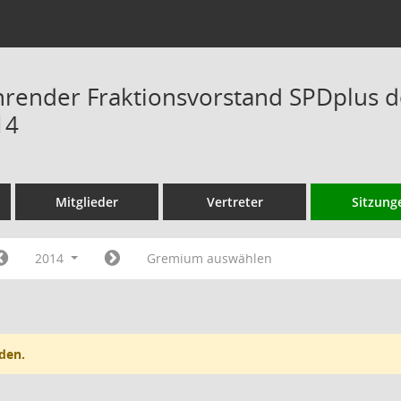
hrender Fraktionsvorstand SPDplus 
14
Mitglieder
Vertreter
Sitzung
2014
Gremium auswählen
den.