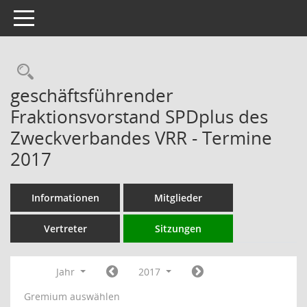
Toggle navigation
Rechercheauswahl
geschäftsführender
Fraktionsvorstand SPDplus des
Zweckverbandes VRR - Termine
2017
Informationen
Mitglieder
Vertreter
Sitzungen
Jahr
2017
Gremium auswählen