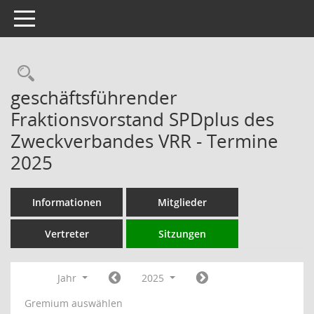
Toggle navigation
Rechercheauswahl
geschäftsführender
Fraktionsvorstand SPDplus des
Zweckverbandes VRR - Termine
2025
Informationen
Mitglieder
Vertreter
Sitzungen
Jahr
2025
Gremium auswählen