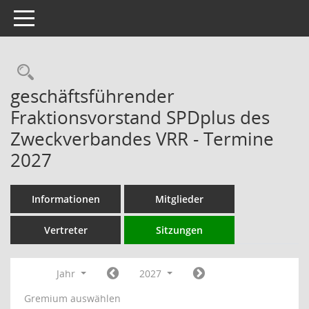
Toggle navigation
Rechercheauswahl
geschäftsführender
Fraktionsvorstand SPDplus des
Zweckverbandes VRR - Termine
2027
Informationen
Mitglieder
Vertreter
Sitzungen
Jahr
2027
Gremium auswählen