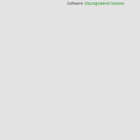
(Wird in
Software:
Sitzungsdienst
Session