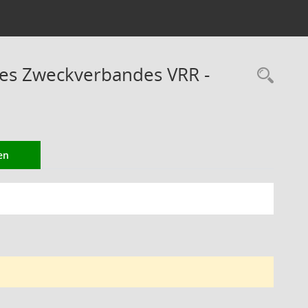
des Zweckverbandes VRR -
Rec
en