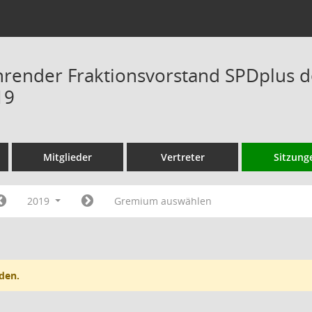
hrender Fraktionsvorstand SPDplus 
19
Mitglieder
Vertreter
Sitzung
2019
Gremium auswählen
den.