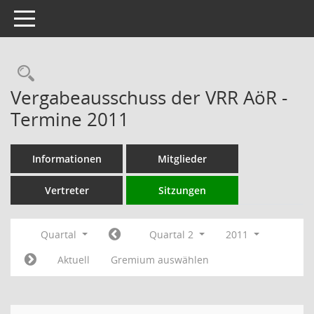
Toggle navigation
Rechercheauswahl
Vergabeausschuss der VRR AöR -
Termine 2011
Informationen
Mitglieder
Vertreter
Sitzungen
Quartal
Quartal 2
2011
Aktuell
Gremium auswählen