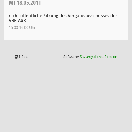
MI
18.05.2011
nicht öffentliche Sitzung des Vergabeausschusses der
VRR AöR
15:00-16:00 Uhr
(Wird in
1 Satz
Software:
Sitzungsdienst
Session